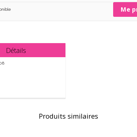
Me p
onible
Détails
08
Produits similaires