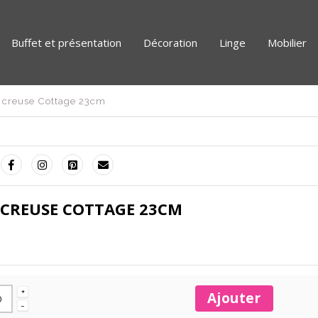
Buffet et présentation
Décoration
Linge
Mobilier
e creuse Cottage 23cm
 CREUSE COTTAGE 23CM
+
Ajouter
-