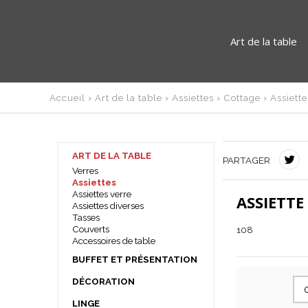
Art de la table
Accueil
›
Art de la table
›
Assiettes
›
Cottage
›
Assiett
ART DE LA TABLE
PARTAGER
Verres
Assiettes
Assiettes verre
ASSIETTE
Assiettes diverses
Tasses
Couverts
108
Accessoires de table
BUFFET ET PRÉSENTATION
Miniatures
DÉCORATION
Assiette présentation
Photophores et lanternes
Plats et plateaux
LINGE