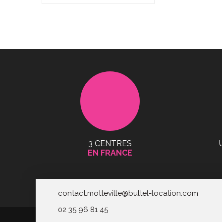
3 CENTRES
EN FRANCE
contact.motteville@bultel-location.com
02 35 96 81 45