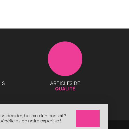
LS
ARTICLES DE
QUALITÉ
s décider, besoin d’un conseil ?
énéficiez de notre expertise !