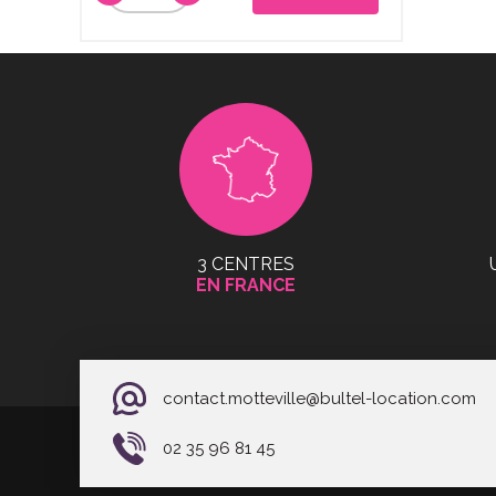
3 CENTRES
EN FRANCE
contact.motteville@bultel-location.com
02 35 96 81 45