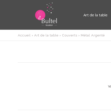
Art de la table
Accueil
›
Art de la table
›
Couverts
›
Métal Argenté
Vo