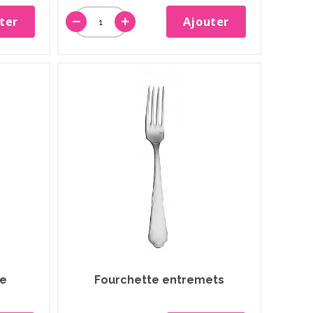
ter
Ajouter
le
Fourchette entremets