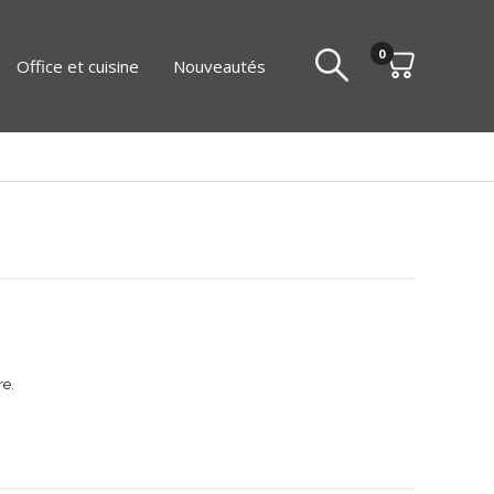
0
Office et cuisine
Nouveautés
re.