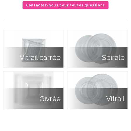
Contactez-nous pour toutes questions
Vitrail carrée
Spirale
Givrée
Vitrail