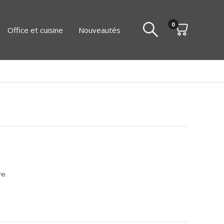
0
Office et cuisine
Nouveautés
re.