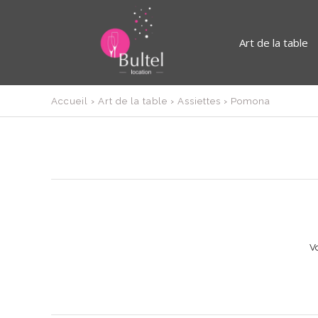
Art de la table
Accueil
›
Art de la table
›
Assiettes
›
Pomona
Vo