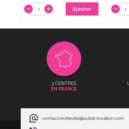
Ajouter
3 CENTRES
EN FRANCE
contact.motteville@bultel-location.com