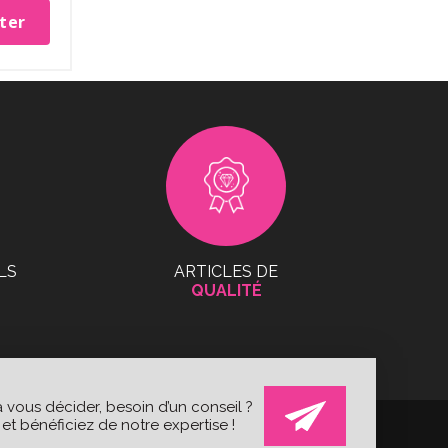
ter
LS
ARTICLES DE
QUALITÉ
 vous décider, besoin d’un conseil ?
t bénéficiez de notre expertise !