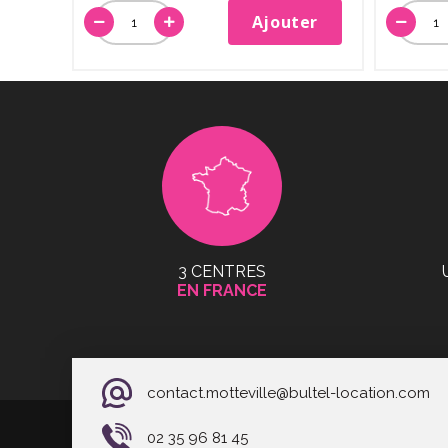
Ajouter
3 CENTRES
EN FRANCE
contact.motteville@bultel-location.com
02 35 96 81 45