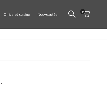
0
Office et cuisine
Nouveautés
re.