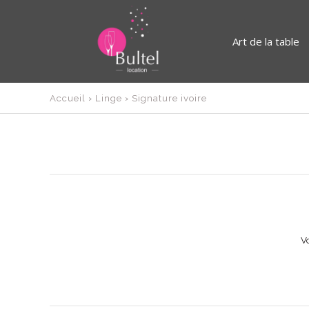
Art de la table
Accueil
›
Linge
›
Signature ivoire
Vo