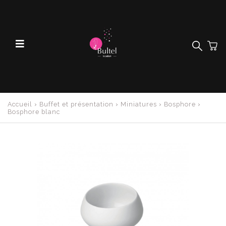
Accueil
›
Buffet et présentation
›
Miniatures
›
Bosphore
›
Bosphore blanc